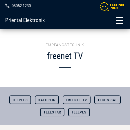
08052 1230
Priental Elektronik
EMPFANGSTECHNIK
freenet TV
HD PLUS
KATHREIN
FREENET TV
TECHNISAT
TELESTAR
TELEVES