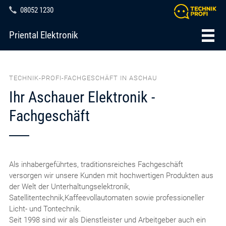
08052 1230
Priental Elektronik
TECHNIK-PROFI-FACHGESCHÄFT IN ASCHAU
Ihr Aschauer Elektronik -
Fachgeschäft
Als inhabergeführtes, traditionsreiches Fachgeschäft
versorgen wir unsere Kunden mit hochwertigen Produkten aus
der Welt der Unterhaltungselektronik,
Satellitentechnik,Kaffeevollautomaten sowie professioneller
Licht- und Tontechnik.
Seit 1998 sind wir als Dienstleister und Arbeitgeber auch ein